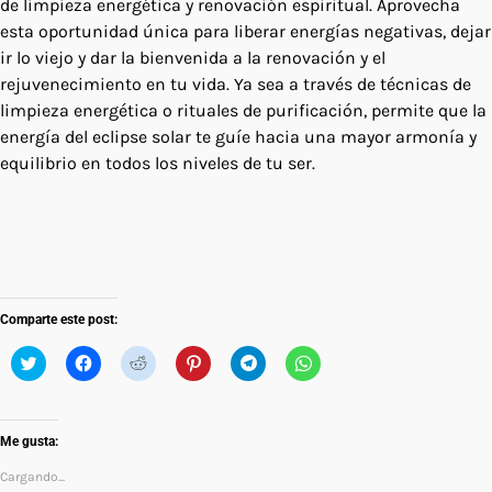
de limpieza energética y renovación espiritual. Aprovecha
esta oportunidad única para liberar energías negativas, dejar
ir lo viejo y dar la bienvenida a la renovación y el
rejuvenecimiento en tu vida. Ya sea a través de técnicas de
limpieza energética o rituales de purificación, permite que la
energía del eclipse solar te guíe hacia una mayor armonía y
equilibrio en todos los niveles de tu ser.
Comparte este post:
Hacé
Hacé
Hacé
Hacé
Click
Click
click
click
click
click
to
to
para
para
para
para
share
share
compartir
compartir
compartir
compartir
on
on
en
en
en
en
Telegram
WhatsApp
Twitter
Facebook
Reddit
Pinterest
(Se
(Se
Me gusta:
(Se
(Se
(Se
(Se
abre
abre
abre
abre
abre
abre
en
en
en
en
en
en
una
una
Cargando...
una
una
una
una
ventana
ventana