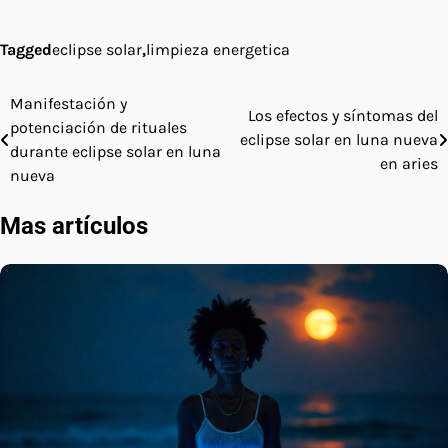
ventana
ventana
ventana
ventana
nueva)
nueva)
nueva)
nueva)
nueva)
nueva)
Tagged
eclipse solar
,
limpieza energetica
Manifestación y
Navegación
Los efectos y síntomas del
potenciación de rituales
eclipse solar en luna nueva
de
durante eclipse solar en luna
en aries
nueva
entradas
Mas artículos