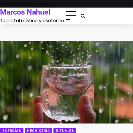
Skip
Ago 09, 2026, domingo
to
Marcos Nahuel
content
Tu portal místico y esotérico
ENERGÍAS
HECHICERÍA
RITUALES