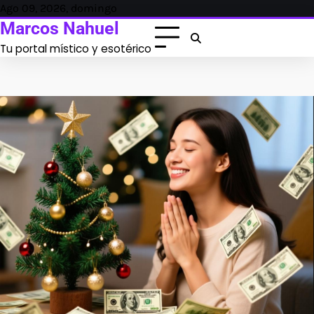
Skip
Ago 09, 2026, domingo
to
Marcos Nahuel
content
Tu portal místico y esotérico