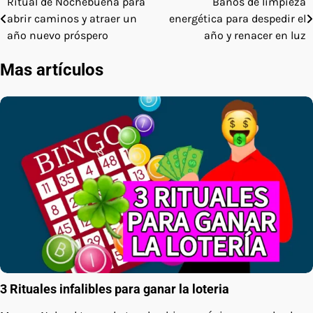
Ritual de Nochebuena para
Baños de limpieza
Navegación
abrir caminos y atraer un
energética para despedir el
de
año nuevo próspero
año y renacer en luz
entradas
Mas artículos
3 Rituales infalibles para ganar la loteria