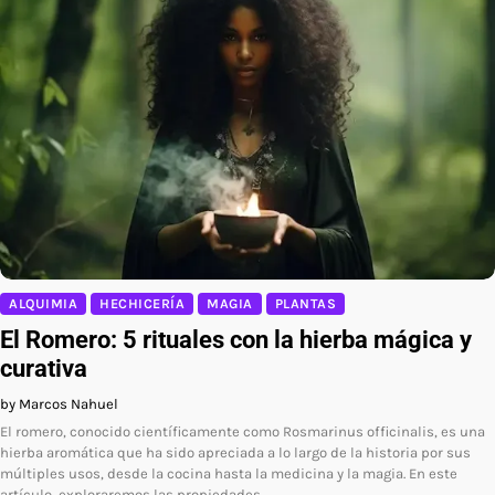
ALQUIMIA
HECHICERÍA
MAGIA
PLANTAS
El Romero: 5 rituales con la hierba mágica y
curativa
by Marcos Nahuel
El romero, conocido científicamente como Rosmarinus officinalis, es una
hierba aromática que ha sido apreciada a lo largo de la historia por sus
múltiples usos, desde la cocina hasta la medicina y la magia. En este
artículo, exploraremos las propiedades,…