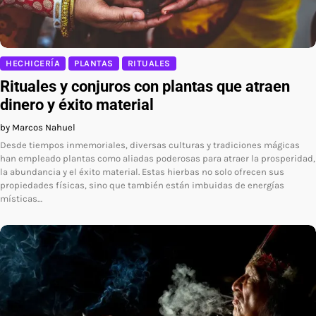
HECHICERÍA
PLANTAS
RITUALES
Rituales y conjuros con plantas que atraen
dinero y éxito material
by Marcos Nahuel
Desde tiempos inmemoriales, diversas culturas y tradiciones mágicas
han empleado plantas como aliadas poderosas para atraer la prosperidad,
la abundancia y el éxito material. Estas hierbas no solo ofrecen sus
propiedades físicas, sino que también están imbuidas de energías
místicas…