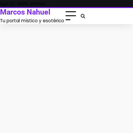
Skip
Ago 07, 2026, viernes
to
Marcos Nahuel
content
Tu portal místico y esotérico