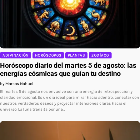
ADIVINACIÓN
HORÓSCOPOS
PLANTAS
ZODÍACO
Horóscopo diario del martes 5 de agosto: las
energías cósmicas que guían tu destino
by Marcos Nahuel
El martes 5 de agosto nos envuelve con una energía de introspección y
claridad emocional. Es un día ideal para mirar hacia adentro, conectar con
nuestros verdaderos deseos y proyectar intenciones claras hacia el
universo. La luna transita por una…