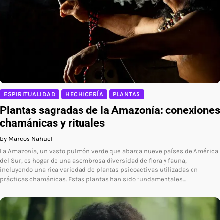
ESPIRITUALIDAD
HECHICERÍA
PLANTAS
Plantas sagradas de la Amazonía: conexiones
chamánicas y rituales
by Marcos Nahuel
La Amazonía, un vasto pulmón verde que abarca nueve países de América
del Sur, es hogar de una asombrosa diversidad de flora y fauna,
incluyendo una rica variedad de plantas psicoactivas utilizadas en
prácticas chamánicas. Estas plantas han sido fundamentales…