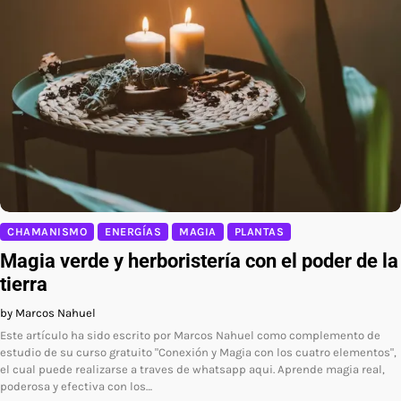
CHAMANISMO
ENERGÍAS
MAGIA
PLANTAS
Magia verde y herboristería con el poder de la
tierra
by Marcos Nahuel
Este artículo ha sido escrito por Marcos Nahuel como complemento de
estudio de su curso gratuito "Conexión y Magia con los cuatro elementos",
el cual puede realizarse a traves de whatsapp aqui. Aprende magia real,
poderosa y efectiva con los…